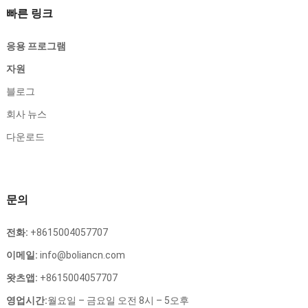
빠른 링크
응용 프로그램
자원
블로그
회사 뉴스
다운로드
문의
전화:
+8615004057707
이메일:
info@boliancn.com
왓츠앱:
+8615004057707
영업시간:
월요일 – 금요일 오전 8시 – 5오후