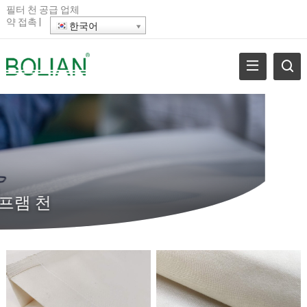
필터 천 공급 업체
약
접촉
|
한국어
프램 천