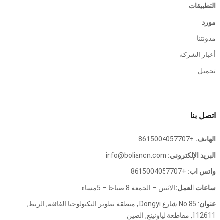
التطبيقات
مورد
مدونتنا
أخبار الشركة
تحميل
اتصل بنا
الهاتف:
+8615004057707
البريد الإلكتروني:
info@boliancn.com
واتس اب:
+8615004057707
ساعات العمل:
الاثنين – الجمعة 8 صباحا – 5مساء
عنوان
: No.85 شارع Dongyi., منطقة تطوير التكنولوجيا الفائقة, الربط,
112611, مقاطعة لياونينغ, الصين