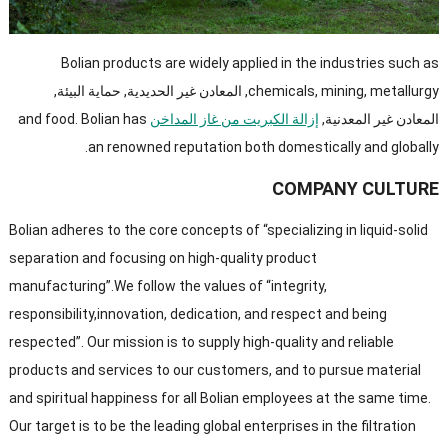
Bolian products are widely applied in the industries such as
metallurgy
,
mining
,
chemicals
, المعادن غير الحديدية, حماية البيئة,
المعادن غير المعدنية,
إزالة الكبريت من غاز المداخن
Bolian has
.
and food
.
an renowned reputation both domestically and globally
COMPANY CULTURE
Bolian adheres to the core concepts of
“
specializing in liquid-solid
separation and focusing on high-quality product
manufacturing
”.
We follow the values of
“
integrity
,
responsibility
,
innovation
,
dedication
,
and respect and being
respected
”.
Our mission is to supply high-quality and reliable
products and services to our customers
,
and to pursue material
and spiritual happiness for all Bolian employees at the same time
.
Our target is to be the leading global enterprises in the filtration