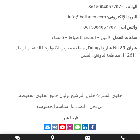
الهاتف:
+8615004057707
البريد الإلكتروني:
info@boliancn.com
واتس اب:
+8615004057707
ساعات العمل:
الاثنين – الجمعة 8 صباحا – 5مساء
عنوان
: No.85 شارع Dongyi., منطقة تطوير التكنولوجيا الفائقة, الربط,
112611, مقاطعة لياونينغ, الصين
حقوق النشر ©
حلول الترشيح بوليان
جميع الحقوق محفوظة.
من نحن
اتصل بنا
سياسة الخصوصية
تابعنا عبر: