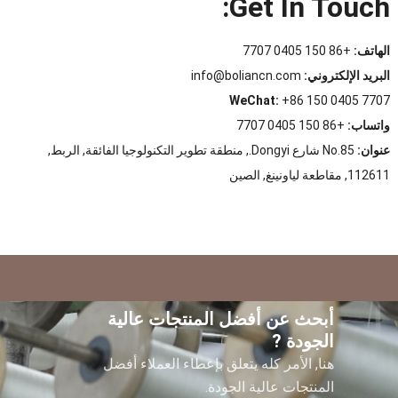
:
Get In Touch
الهاتف:
+86 150 0405 7707
البريد الإلكتروني:
info@boliancn.com
WeChat
:
+86 150 0405 7707
واتساب:
+86 150 0405 7707
عنوان:
No.85 شارع Dongyi., منطقة تطوير التكنولوجيا الفائقة, الربط,
112611, مقاطعة لياونينغ, الصين
أبحث عن أفضل المنتجات عالية
الجودة ?
هنا, الأمر كله يتعلق بإعطاء العملاء أفضل
المنتجات عالية الجودة.