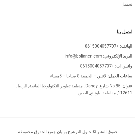
تحميل
اتصل بنا
الهاتف:
+8615004057707
البريد الإلكتروني:
info@boliancn.com
واتس اب:
+8615004057707
ساعات العمل:
الاثنين – الجمعة 8 صباحا – 5مساء
عنوان
: No.85 شارع Dongyi., منطقة تطوير التكنولوجيا الفائقة, الربط,
112611, مقاطعة لياونينغ, الصين
حقوق النشر ©
حلول الترشيح بوليان
جميع الحقوق محفوظة.