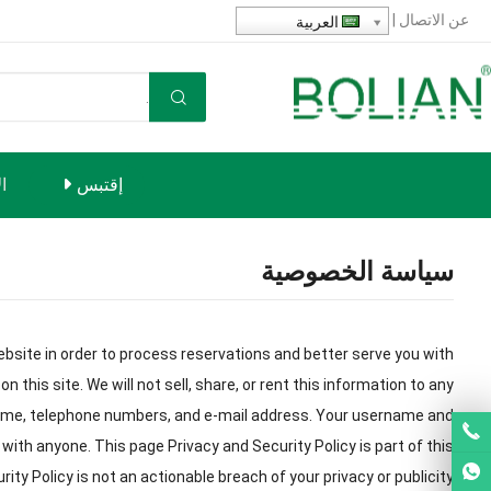
عن
الاتصال
|
العربية
إقتبس
ا
سياسة الخصوصية
ebsite in order to process reservations and better serve you with
on this site
.
We will not sell
,
share
,
or rent this information to any
name
,
telephone numbers
,
and e-mail address
.
Your username and
n with anyone
.
This page Privacy and Security Policy is part of this
ity Policy is not an actionable breach of your privacy or publicity