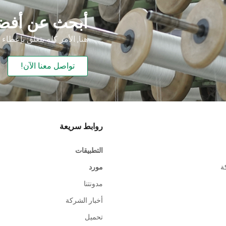
إزالة
أبحث عن أفضل
الكبريت
من غاز
هنا, الأمر كله يتعلق بإعطاء
المداخن)
تواصل معنا الآن!
روابط سريعة
التطبيقات
ة
مورد
مدونتنا
أخبار الشركة
تحميل