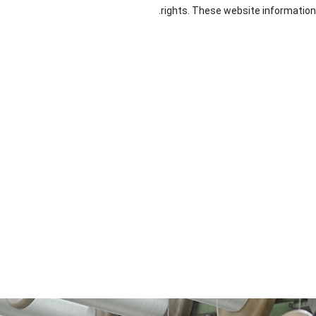
.
rights
.
These website information p
Slu
أفقي
Belt
حزام
Rotary
Disc
dge
Dewate
فراغ
Filter
مرشح
Vacuum
Filter
ring
Be
حزام
Cloth for
القماش
Drum
Bags
lt
تصفية
Phosphoric
لتطبيقات
Filter
القماش /
Acid
إزالة
Cloth
حزام
Industry
الكبريت
(قماش
من غاز
مرشح
المداخن
للطعام)
(أقمشة
تصفية