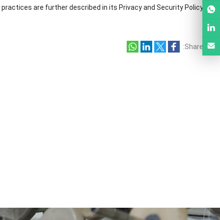
ractices are further described in its Privacy and Security Policy
:
Share
dge
ring
lt