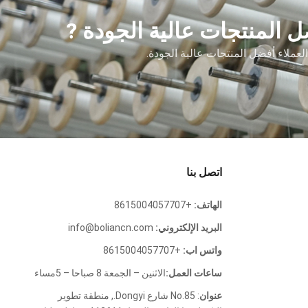
إزالة
 المنتجات عالية الجودة ?
الكبريت
من غاز
 العملاء أفضل المنتجات عالية الجودة.
المداخن)
اتصل بنا
الهاتف:
+8615004057707
البريد الإلكتروني:
info@boliancn.com
واتس اب:
+8615004057707
ساعات العمل:
الاثنين – الجمعة 8 صباحا – 5مساء
عنوان
: No.85 شارع Dongyi., منطقة تطوير