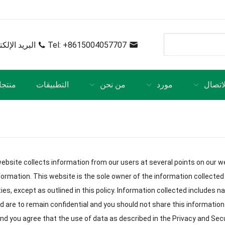
+8615004057707
:
Tel
البريد الإلك
لاتصال
مورد
من نحن
التطبيقات
منتج
ebsite collects information from our users at several points on our w
nformation
.
This website is the sole owner of the information collected 
ties
,
except as outlined in this policy
.
Information collected includes 
 are to remain confidential and you should not share this informatio
nd you agree that the use of data as described in the Privacy and Secur